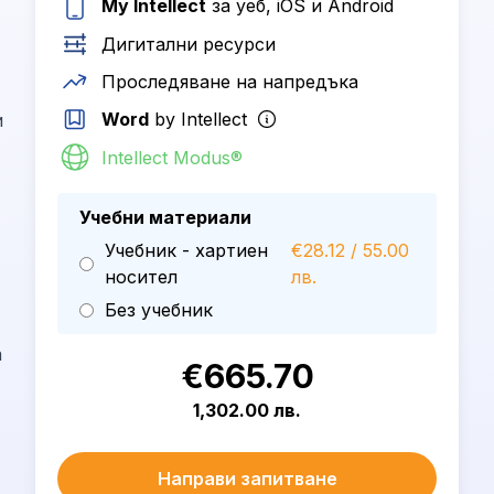
My Intellect
за уеб, iOS и Android
Дигитални ресурси
Проследяване на напредъка
Word
by Intellect
и
Intellect Modus®
Учебни материали
Учебник - хартиен
€28.12 / 55.00
носител
лв.
Без учебник
а
€665.70
1,302.00 лв.
Направи запитване