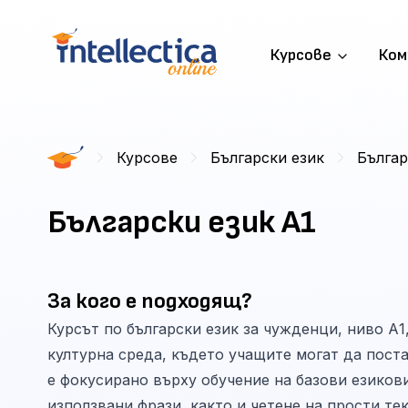
Курсове
Ком
Курсове
Български език
Българ
Български език A1
За кого е подходящ?
Курсът по български език за чужденци, ниво А1
културна среда, където учащите могат да поста
е фокусирано върху обучение на базови езиков
използвани фрази, както и четене на прости те