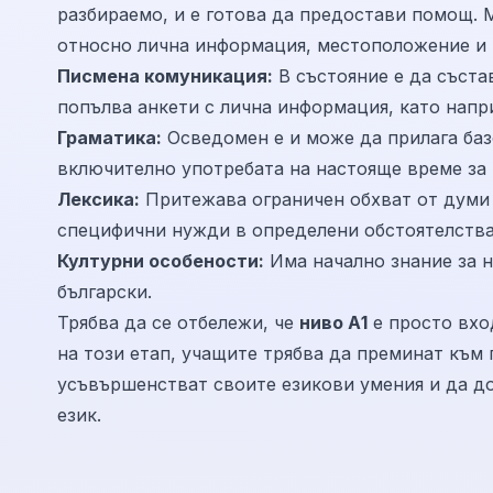
разбираемо, и е готова да предостави помощ. 
относно лична информация, местоположение и
Писмена комуникация:
В състояние е да съста
попълва анкети с лична информация, като напри
Граматика:
Осведомен е и може да прилага баз
включително употребата на настояще време за 
Лексика:
Притежава ограничен обхват от думи 
специфични нужди в определени обстоятелства
Културни особености:
Има начално знание за н
български.
Трябва да се отбележи, че
ниво А1
е просто вхо
на този етап, учащите трябва да преминат към 
усъвършенстват своите езикови умения и да до
език.