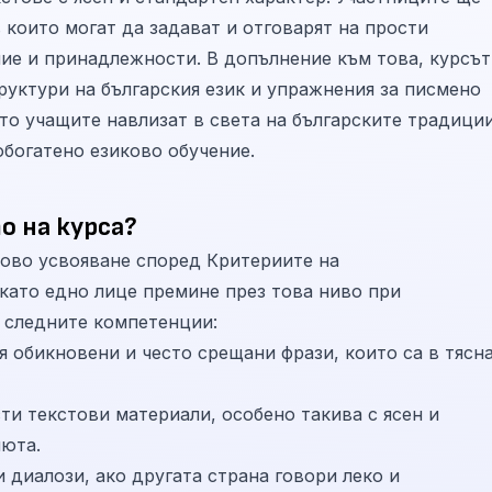
 които могат да задават и отговарят на прости
ие и принадлежности. В допълнение към това, курсът
уктури на българския език и упражнения за писмено
ато учащите навлизат в света на българските традици
обогатено езиково обучение.
о на курса?
ково усвояване според Критериите на
като едно лице премине през това ниво при
а следните компетенции:
я обикновени и често срещани фрази, които са в тясн
ти текстови материали, особено такива с ясен и
нюта.
 диалози, ако другата страна говори леко и