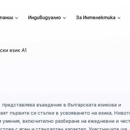
пании
Индивидуално
За Интелектика
ски език A1
, представлява въведение в българската езикова и
вят първите си стъпки в усвояването на езика. Нивот
и умения, включително разбиране на ежедневни и чес
кстове с ясен и стандартен характер. Участниците ще