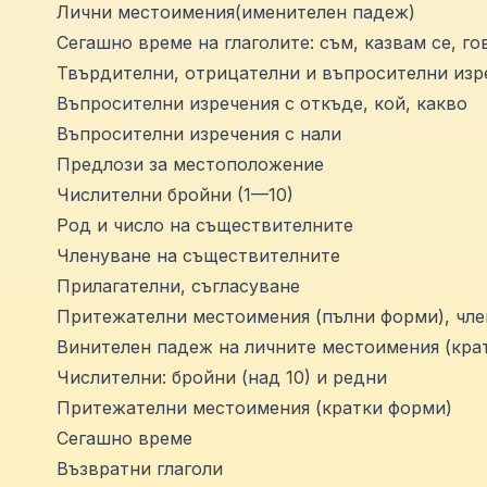
Лични местоимения(именителен падеж)
Сегашно време на глаголите: съм, казвам се, го
Твърдителни, отрицателни и въпросителни изре
Въпросителни изречения с откъде, кой, какво
Въпросителни изречения с нали
Предлози за местоположение
Числителни бройни (1—10)
Род и число на съществителните
Членуване на съществителните
Прилагателни, съгласуване
Притежателни местоимения (пълни форми), чле
Винителен падеж на личните местоимения (кра
Числителни: бройни (над 10) и редни
Притежателни местоимения (кратки форми)
Сегашно време
Възвратни глаголи