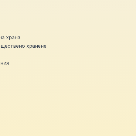
на храна
обществено хранене
ения