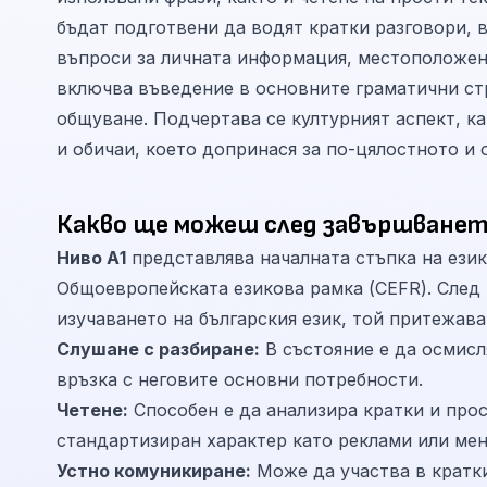
бъдат подготвени да водят кратки разговори, в
въпроси за личната информация, местоположен
включва въведение в основните граматични стр
общуване. Подчертава се културният аспект, к
и обичаи, което допринася за по-цялостното и 
Какво ще можеш след завършванет
Ниво А1
представлява началната стъпка на ези
Общоевропейската езикова рамка (CEFR). След 
изучаването на българския език, той притежав
Слушане с разбиране:
В състояние е да осмисл
връзка с неговите основни потребности.
Четене:
Способен е да анализира кратки и прос
стандартизиран характер като реклами или ме
Устно комуникиране:
Може да участва в кратки