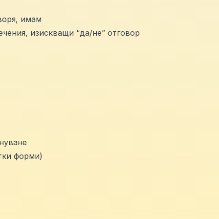
воря, имам
чения, изискващи “да/не” отговор
нуване
тки форми)