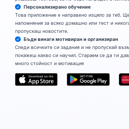
Персонализирано обучение
Това приложение е направено изцяло за теб. Щ
напомняния за всяко домашно или тест и никог
пропускаш новостите.
Бъди винаги мотивиран и организиран
Следи всичките си задания и не пропускай въз
покажеш какво си научил. Стараем се да ти да
много стойност и мотивация