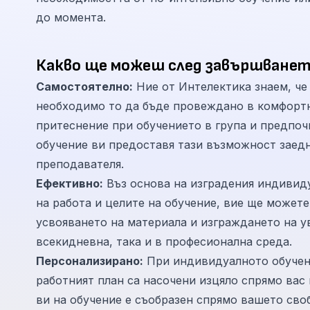
до момента.
Какво ще можеш след завършванет
Самостоятелно:
Ние от Интелектика знаем, че за да б
необходимо то да бъде провеждано в комфортна
притеснение при обучението в група и предпоч
обучение ви предоставя тази възможност заедно с индивидуален подход и внимание от страна на
преподавателя.
Ефективно:
Въз основа на изградения индивидуален подход, съобразен с 
на работа и целите на обучение, вие ще можете
усвояването на материала и изграждането на у
всекидневна, така и в професионална среда.
Персонализирано:
При индивидуалното обучени
работният план са насочени изцяло спрямо вас
ви на обучение е съобразен спрямо вашето сво