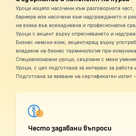
Уроци изцяло насочени към разговорната част,
бариера или насочени към надграждането и развитието на комуникативни спосо
на езика във всекидневна и професионална сре
Уроци с акцент върху опресняването и надграж
Бизнес немски език, акцентиращ върху употреб
владеене на бизнес терминология при комуника
Специализирани уроци, свързани с меки умени
Уроци, с цел подготовка за интервю за работа 
Подготовка за явяване на сертификатен изпит – 
Често задавани въпроси