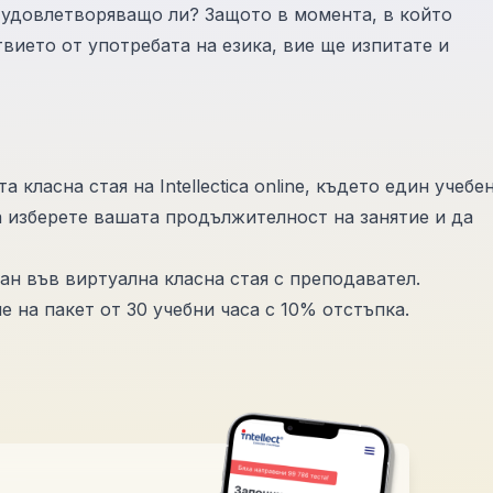
 удовлетворяващо ли? Защото в момента, в който
вието от употребата на езика, вие ще изпитате и
класна стая на Intellectica online, където един учебе
 изберете вашата продължителност на занятие и да
дан във виртуална класна стая с преподавател.
 на пакет от 30 учебни часа с 10% отстъпка.