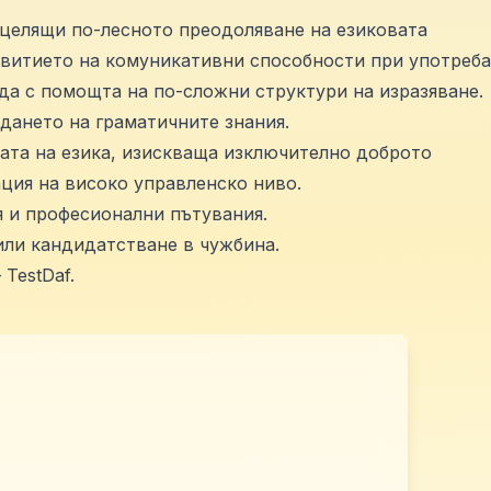
 целящи по-лесното преодоляване на езиковата
бности при употреба
да с помощта на по-сложни структури на изразяване.
дането на граматичните знания.
ата на езика, изискваща изключително доброто
ция на високо управленско ниво.
я и професионални пътувания.
или кандидатстване в чужбина.
TestDaf.