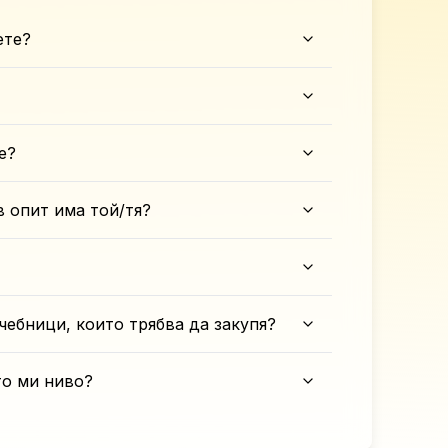
ете?
е?
в опит има той/тя?
чебници, които трябва да закупя?
то ми ниво?