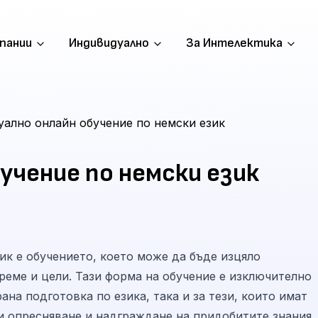
пании
Индивидуално
За Интелектика
ално онлайн обучение по немски език
учение по немски език
к е обучението, което може да бъде изцяло
еме и цели. Тази форма на обучение е изключително
на подготовка по езика, така и за тези, които имат
и опресняване и надграждане на придобитите знания