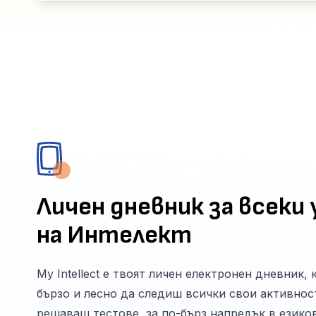
Личен дневник за всеки 
на Интелект
My Intellect е твоят личен електронен дневник,
бързо и лесно да следиш всички свои активност
решаваш тестове, за по-бърз напредък в езико