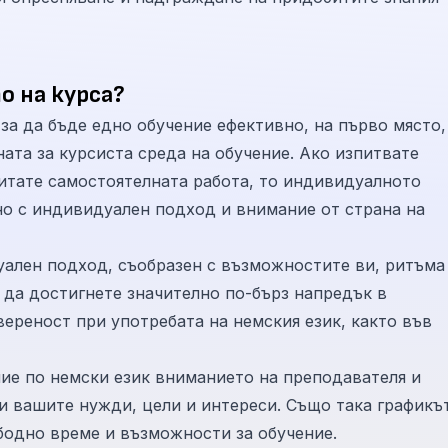
о на курса?
ъде едно обучение ефективно, на първо място, е
та за курсиста среда на обучение. Ако изпитвате
итате самостоятелната работа, то индивидуалното
възможностите ви, ритъма
 да достигнете значително по-бърз напредък в
вереност при употребата на немския език, както във
е по немски език вниманието на преподавателя и
 и вашите нужди, цели и интереси. Също така графикъ
бодно време и възможности за обучение.