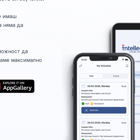
е имаш
а няма да
можност да
ваме максимално