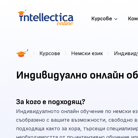
Курсове
Ком
Курсове
Немски език
Индивиду
Индивидуално онлайн об
За кого е подходящ?
Индивидуалното онлайн обучение по немски ези
съобразено с вашите възможности, свободно вр
подходяща както за хора, търсещи специализира
необходимостта от по-интензивно обучение ил