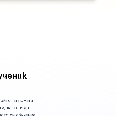
ученик
 който ти помага
и, както и да
вото си обучение.